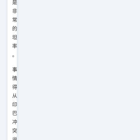
是
非
常
的
坦
率
。
事
情
得
从
印
巴
冲
突
说