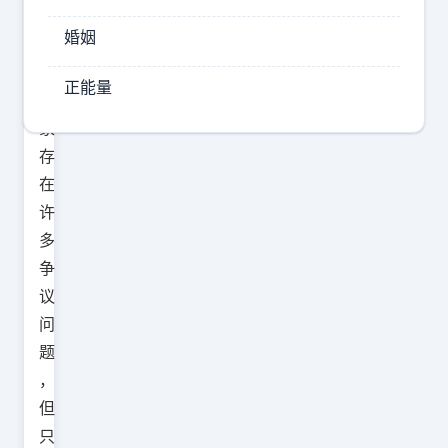
独
婚姻
联
体
正能量
国
家
存
在
许
多
争
议
问
题
，
但
只