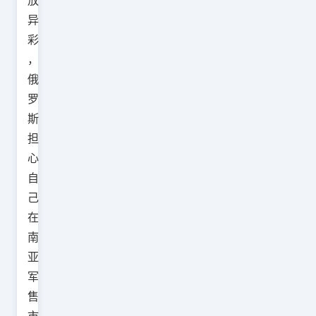
异
彩
，
俄
罗
斯
担
心
自
己
在
南
亚
军
售
市