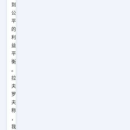
到
公
平
的
利
益
平
衡
。
拉
夫
罗
夫
称
，
我