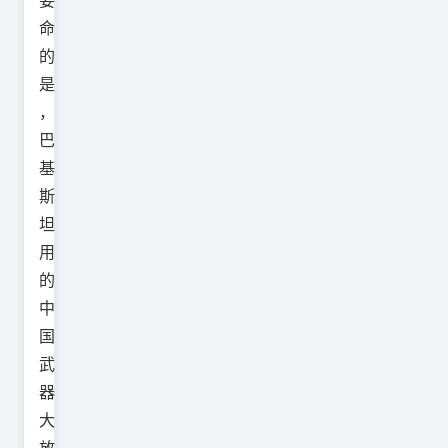
命
的
是
，
巴
基
斯
坦
用
的
中
国
武
器
大
放