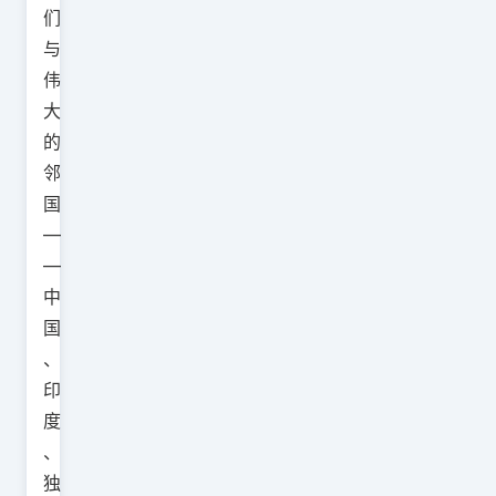
们
与
伟
大
的
邻
国
—
—
中
国
、
印
度
、
独