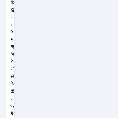
米
格
-
2
9
被
击
落
的
消
息
传
出
，
俄
制