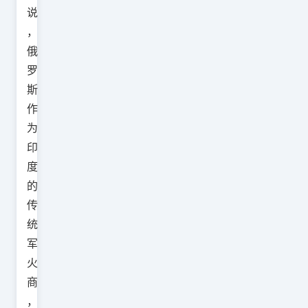
说
，
俄
罗
斯
作
为
印
度
的
传
统
军
火
商
，