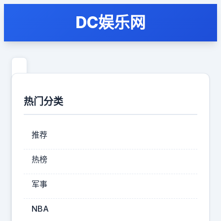
DC娱乐网
关
于
热门分类
如
何
推荐
处
理
热榜
中
军事
国
与
NBA
印