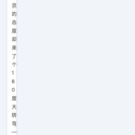
京
的
态
度
却
来
了
个
1
8
0
度
大
转
弯
—