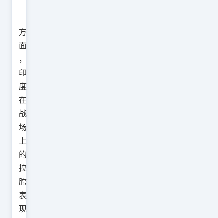
一
方
面
，
印
度
在
战
场
上
的
拉
胯
表
现