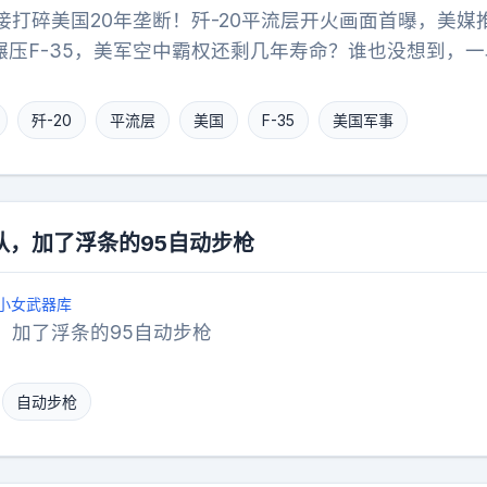
接打碎美国20年垄断！歼-20平流层开火画面首曝，美媒
碾压F-35，美军空中霸权还剩几年寿命？谁也没想到，
练视频，竟像一颗深水炸弹，把西方军事观察家的电脑屏
事媒体《军事观察》连夜刊发长篇分析，字里行间透着一
歼-20
平流层
美国
F-35
美国军事
不是歼-20又做了什么花哨动作。而是视频里一个藏不住
杀。在此之前，全球军事圈对歼-20的内置弹舱作战流程
拍。而这一次，画面清晰记录了高空抛射格斗导弹的全过
压式的现实。这记耳光，直接打在了存量霸权的脸上。视
队，加了浮条的95自动步枪
，却藏着好几层硬功夫。导弹不是直接从弹舱点火射出，
速推出舱外，在气流中短暂悬停后才点火飞走。这在平流
小女武器库
，空气稀薄到只有海平面的几十分之一，飞控稍一抖动、
，加了浮条的95自动步枪
能失控翻滚甚至撞回载机。能把这套动作做得行云流水，
火控和弹舱气动设计已经咬合得像一块精密钟表，没有半点
自动步枪
是发射时机本身。平流层通常是侦察机和少数高空无人机
里猎杀，意味着它可以居高临下对敌方预警机、加油机这
从更高的能量状态发射中距弹，把导弹的不可逃逸区骤然