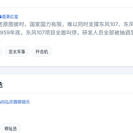
驾驶员、炮手与装填手。该坦克的炮塔本体为钢板焊接制
厚度从12.5毫米到125毫米不等，正面与侧面都设有倾
蛋黄红星
力的目的，故避弹能力大为增加，而全车体除了三个铸造
D还原图彼时，国家国力有限，难以同时支撑东风107、东风
用钢板焊接而成。此外，车头与炮塔正面加装了陶瓷复合
959年底，东风107项目全面叫停，研发人员全部被抽调
集体式三防系统，具备核生化环境下的作战能力。M1坦克
机型连一架金属原型机都未能制造出来。客观而言，东风10
线膛炮，从M1A1开始改用了德国莱茵金属公司的120毫米M
航空设计师借此积累了两侧进气、高空高速战机的设计经
亚太军事
歼击机
多种弹药，包括M829A2脱壳穿甲弹和M830破甲弹，
极为珍贵的试错。然而，脱离本国工业基础、凭借行政指
甲弹在1000米距离上可穿透780毫米装甲。M1坦克的辅助武
，也使其成为航空史上“好高骛远”的典型反面案例，警示
2挺7.62毫米并列机枪，其中12.7毫米机枪安装于电动旋
必须始终立足工业实力，循序渐进。
，也可电动操作，但M1A2之后的型号则只能手动操作。
丞
联装L8A1烟幕榴弹发射器。俄乌冲突四周年｜全球武器
向弘庆趣聊娱乐
穆祉丞