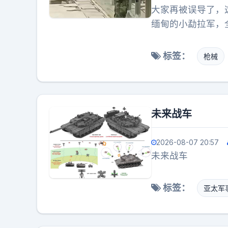
大家再被误导了，
缅甸的小勐拉军，
府勐拉，紧邻中国
果敢同盟军又不是
标签：
枪械
未来战车
2026-08-07 20:57
未来战车
标签：
亚太军