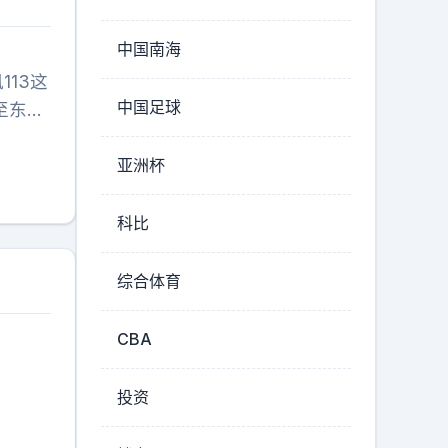
造，构
斜角度
中国南海
部件
113这
装甲。
中国足球
至东风
的初期
7并非
256
验，这
亚洲杯
其中
令盲目
器为1
后人：
科比
转平台
此外，
综合体育
装备盘
CBA
投资