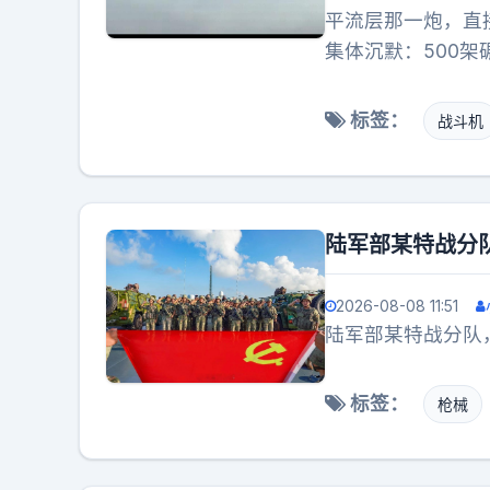
平流层那一炮，直
集体沉默：500架
仅几分钟的官方训
碎了。美国权威军
标签：
战斗机
气。他们盯上的，
细节——平流层猎
CG推演和蹲守偷
所有猜测变成了碾
陆军部某特战分
个镜头其实就三秒
被一套翻转机构快
2026-08-08 11:51
玩，难度直接翻倍
陆军部某特战分队
微偏差，导弹就可
歼-20的飞控、
标签：
枪械
更让人后背发凉的
台，隐身战机在这
值目标动手，也能