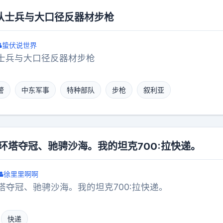
22的高空优势定规矩，现在这套规矩的书写权，显然已经换
队士兵与大口径反器材步枪
的推演之所以让美方不少人沉默，不是因为他们没预见过歼
是实际画面展现出来的成熟度，超过了所有情报分析模型
蛰伏说世界
重新计算一组数字：以歼-20现在的公开产能推算，未来
士兵与大口径反器材步枪
00架。配合空警-500和无人僚机，在体系对抗中形成的
种需要兼顾对地攻击、外挂点多反而破坏隐身的“多面手”
警
中东军事
特种部队
步枪
叙利亚
看到让他们不敢细算。更刺痛神经的是，F-35本身就背
就为了三军通用做了太多妥协，超音速巡航做不到，弹舱
程弹药。在视距外交战越来越主流的今天，歼-20带着霹雳
压顶，F-35可能连雷达告警都来不及反应，就得面对从
:环塔夺冠、驰骋沙海。我的坦克700:拉快递。
的技术差，靠数量未必填得平，这是兵推桌上最冷酷的结
有人喜欢拿着老旧视频片段，截图分析弹舱缝隙、蒙皮工
徐里里啊啊
-20不行的证据。这次官方直接摊牌，把全程抛射画面放
环塔夺冠、驰骋沙海。我的坦克700:拉快递。
这种沉默比任何长篇报告都真实——它意味着技术对照的
再用过去的眼光审视，只会显得自己跟不上趟。说到底，
一枚导弹，更是把“隐身空战的下半场”给打响了。当空战
快递