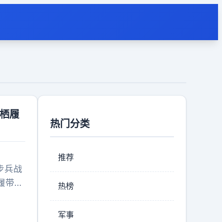
两栖履
热门分类
推荐
步兵战
履带装
热榜
、防空
的两
军事