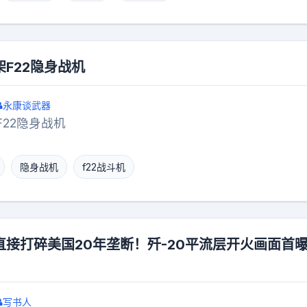
F22隐身战机
永康谈武器
22隐身战机
隐身战机
f22战斗机
接打碎美国20年垄断！歼-20平流层开火画面首
写书人