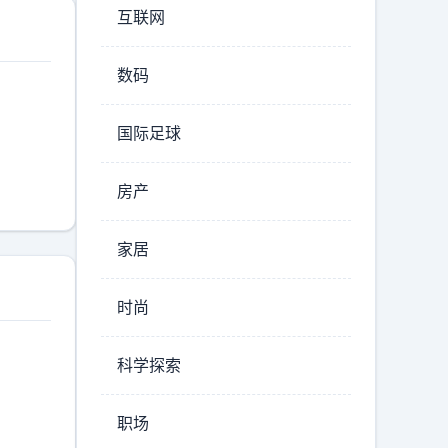
互联网
手
-20
里的乐
数码
几年列
杀伤
国际足球
，西太
着账。
房产
容量有
-15
家居
头顶砸
论。有
时尚
艺，试
出来，
科学探索
基准线
平流层
职场
从同代