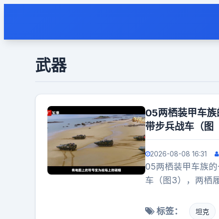
武器
05两栖装甲车
带步兵战车（图
2026-08-08 16:31
05两栖装甲车族
车（图3），两栖
甲抢修车（图6）
导弹车等更高价值
标签：
坦克