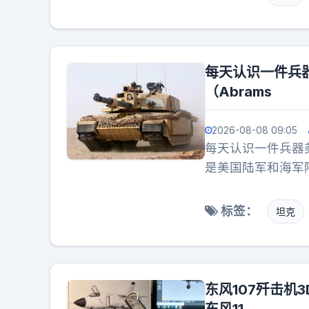
机之间的狗斗想象
对称游戏时，再去
层天空里了。这倒
从数量到战术体系
每天认识一件兵器
能演到第几幕？
（Abrams
2026-08-08 09:05
每天认识一件兵器美
是美国陆军和海军
诞生了M1A1、M
中，M1系列主战
标签：
坦克
源于20世纪60年
国便以MBT-70
测试后开始量产，
了M1A1、M1A2
东风107歼击机
拉克、科威特、埃