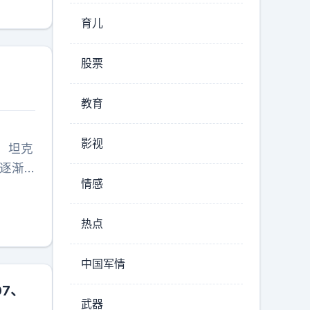
清的不
育儿
的平流
机群，
股票
本，还
教育
影视
s）坦克
后逐渐
情感
事行动
战坦克
热点
产后，美
三年的
中国军情
，诞生
利亚、伊
7、
的4名
武器