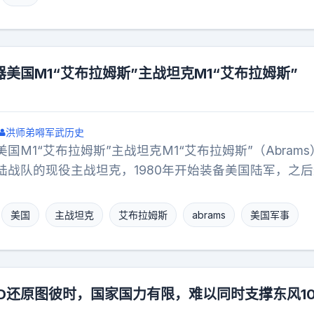
，变成一方在高空无声猎杀，另一方连对手在哪儿都摸不
追问空中霸权还剩几年寿命，其实答案已经写在那段灰白
给咱们留下一个值得讨论的话题：当一个国家的主力隐身
都开始构建自己的规则时，过去由单一霸主书写的空战剧
美国M1“艾布拉姆斯”主战坦克M1“艾布拉姆斯”
洪师弟嘚军武历史
国M1“艾布拉姆斯”主战坦克M1“艾布拉姆斯”（Abram
陆战队的现役主战坦克，1980年开始装备美国陆军，之
1A2等改进型。在20世纪80年代后历次美国大规模对外军
坦克以其机动性强、火力精准强悍等优势闻名于世。M1主
美国
主战坦克
艾布拉姆斯
abrams
美国军事
代美国和德国的MBT-70坦克研制计划，MBT-70计划流
计划积累的技术继续研发。原型车于1976年制造完成，经过
并于1980年装备美国陆军，之后逐渐对该坦克进行改进
、M1A2SEP、M1A2TUSK等改良型号。除美国外，澳大
3D还原图彼时，国家国力有限，难以同时支撑东风10
及和沙特阿拉伯等国也有采用。M1坦克的人员编制为典型