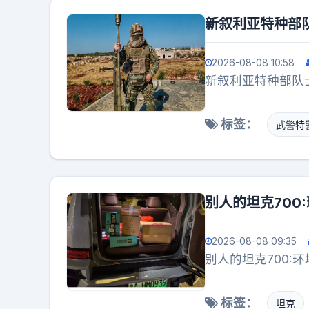
过去美军仗着F-
新叙利亚特种部
了。《军事观察》
会走到这一步，而
2026-08-08 10:58
观估计。他们开始
新叙利亚特种部队
装数量很可能突破5
网，对上F-35那
标签：
武警特
上空的交换比会难
这台战机设计之初
限，挂不了大尺寸远
这类远程弹平流层
别人的坦克700
下来的导弹。单机
意思的是，过去总
2026-08-08 09:35
图用放大镜找出歼
别人的坦克700:
反倒没人吭声了。
已经被悄悄挪动，
那一炮打的不仅是
标签：
坦克