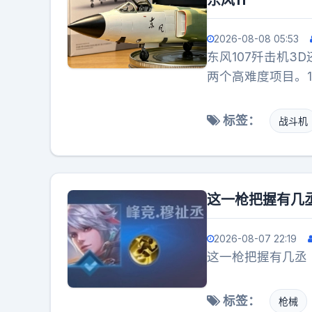
东风11
乘员，包括车长、
型低矮而庞大，装甲
2026-08-08 05:53
以达到增加防护能
东风107歼击机3
外，其余部位都采
两个高难度项目。1
M1坦克还安装了
113项目，最终该
型号使用105毫米
纯粹的空想：初代
标签：
战斗机
滑膛炮。该炮可发射
是自主研发道路上
M829A2脱壳穿
拔高各项技术指标
挺12.7毫米机枪和
先进战机的研发，
上，既可手动操作
这一枪把握有几
炮塔两侧还装有八
点
2026-08-07 22:19
这一枪把握有几丞
标签：
枪械