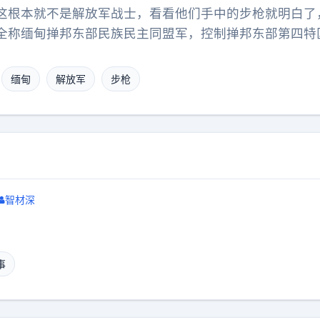
这根本就不是解放军战士，看看他们手中的步枪就明白了
全称缅甸掸邦东部民族民主同盟军，控制掸邦东部第四特
云南西双版纳、老挝边境，创建人林明贤是彭家声的女婿
同一支部队，各自独立。
缅甸
解放军
步枪
智材深
事