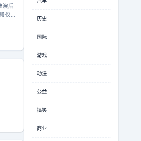
汽车
推演后
一段仅
历史
幕给炸
股寒
国际
的实锤
，全靠
游戏
程，把
频里那
动漫
而是先
层高度
公益
姿态稍
说明
搞笑
凑合。
的舞
商业
类高价
放大。