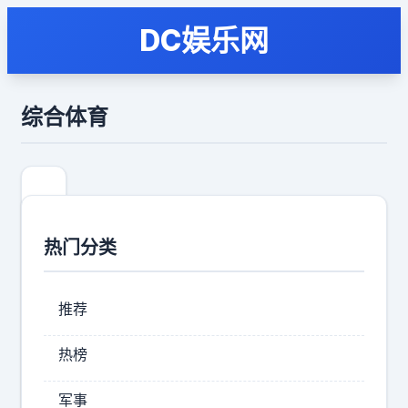
DC娱乐网
综合体育
热门分类
推荐
热榜
看
军事