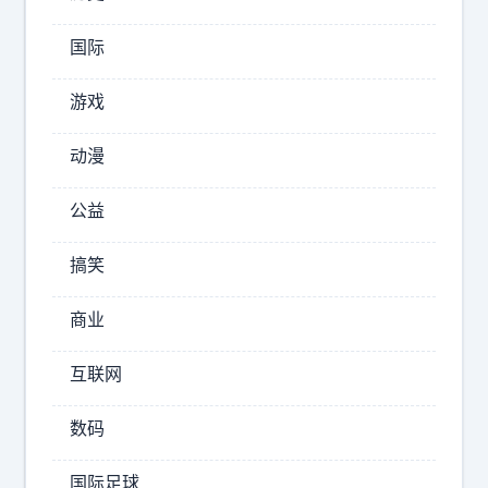
，
是
国际
实
打
游戏
实
的
动漫
自
己
公益
葬
送
搞笑
了
胜
商业
利
！
互联网
王
艺
数码
2026-
国际足球