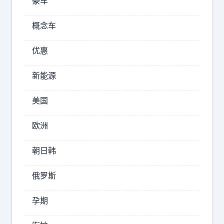
豪车
1
和
:
这
概念车
5
场
5
球
优惠
.
4
，
新能源
5
全
程
美国
2026-
机
08-
会
欧洲
09
满
10:54
满
朝日韩
游
，
泳
俄罗斯
连
椰
续
啊
孕期
香
三
港
局