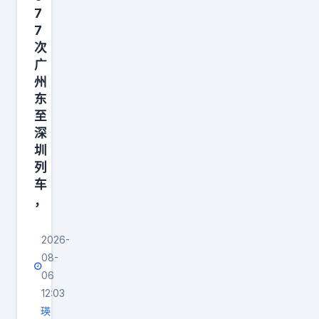
7
7
次
广
州
东
至
深
圳
列
车
，
2026-
08-
06
12:03
瑛