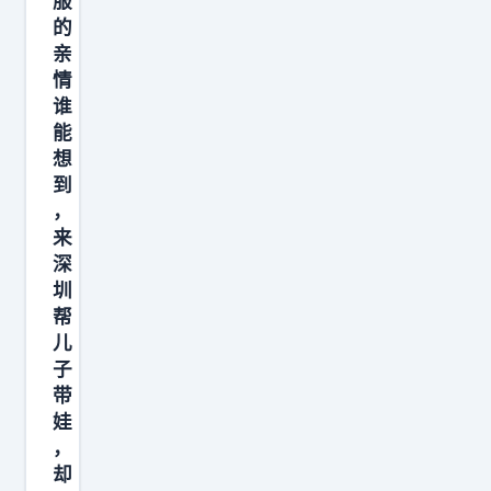
服
的
亲
情
谁
能
想
到
，
来
深
圳
帮
儿
子
带
娃
，
却