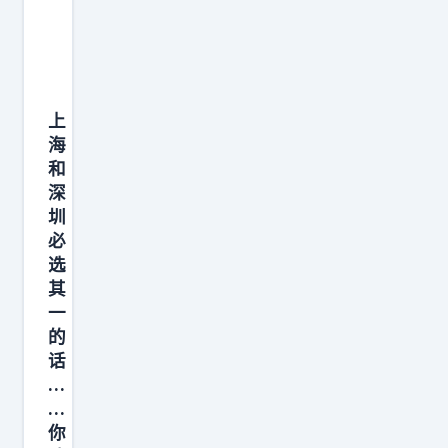
上
海
和
深
圳
必
选
其
一
的
话
…
…
你