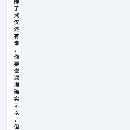
除
了
武
汉
还
有
谁
，
你
要
说
深
圳
确
实
可
以
，
但