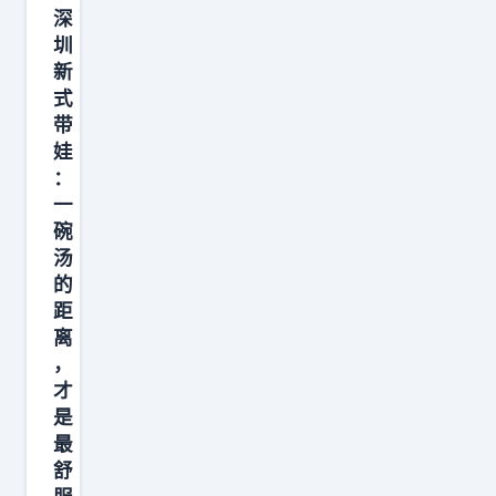
深
圳
新
式
带
娃
：
一
碗
汤
的
距
离
，
才
是
最
舒