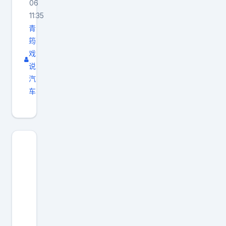
06
11:35
青
筠
戏
说
汽
车