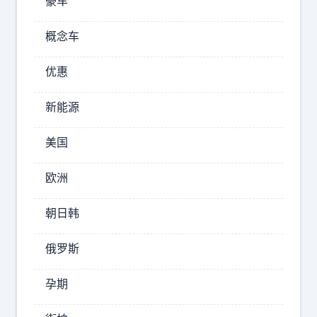
豪车
路
了
概念车
，
那
优惠
交
通
新能源
网
络
美国
2026-
欧洲
08-
06
朝日韩
13:53
有
俄罗斯
匪
君
孕期
子
尔