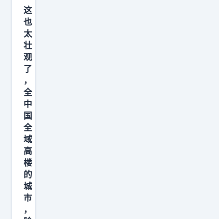
这
也
太
壮
观
了
，
全
中
国
全
域
高
楼
的
城
市
，