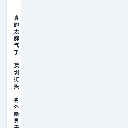
真
的
太
解
气
了
！
深
圳
街
头
一
名
外
籍
男
子