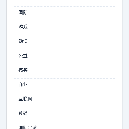
》
这
国际
个
话
游戏
题
都
动漫
能
上
公益
热
搜
搞笑
，
估
商业
计
是
互联网
给
正
数码
在
加
国际足球