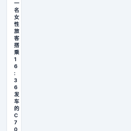
一
名
女
性
旅
客
搭
乘
1
6
:
3
6
发
车
的
C
7
0