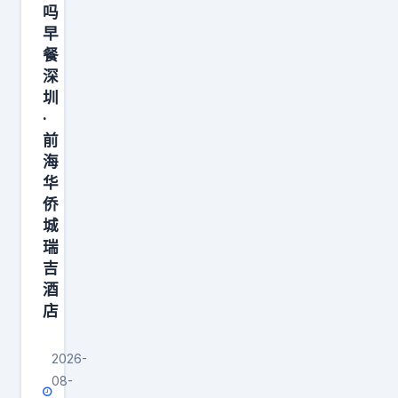
吗
早
餐
深
圳
·
前
海
华
侨
城
瑞
吉
酒
店
2026-
08-