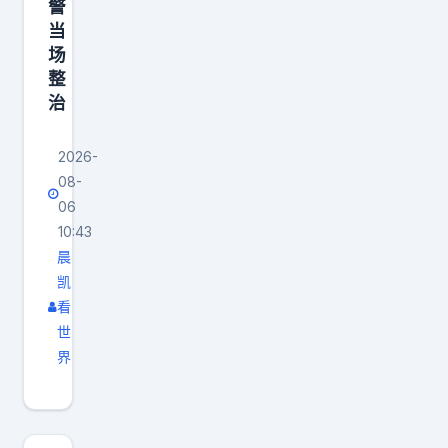
警
当
场
整
治
2026-
08-
06
10:43
晨
凯
看
世
界