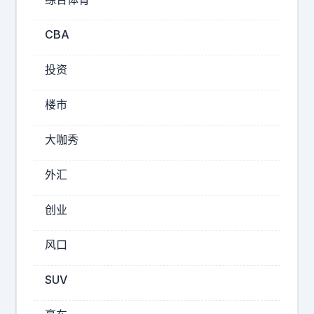
的
。
看
CBA
看
隔
投资
壁
深
楼市
圳
，
大咖秀
都
快
外汇
有
2
创业
0
多
风口
条
地
SUV
铁
线