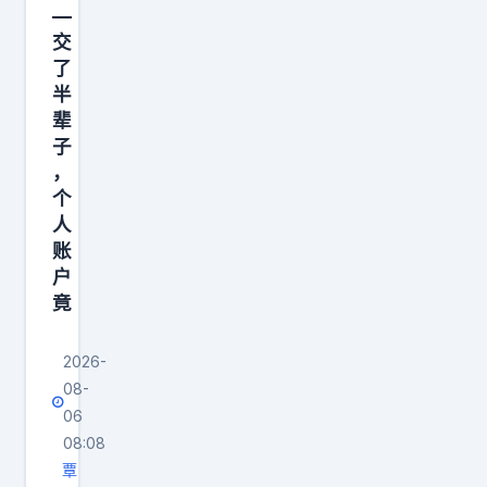
—
交
了
半
辈
子
，
个
人
账
户
竟
2026-
08-
06
08:08
覃