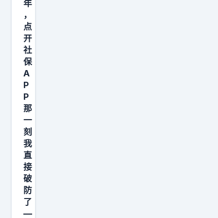
年
，
点
开
社
保
A
P
P
那
一
刻
我
直
接
破
防
了
—