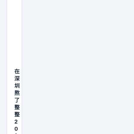
在
深
圳
熬
了
整
整
2
0