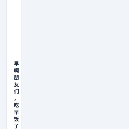
早
啊
朋
友
们
，
吃
早
饭
了