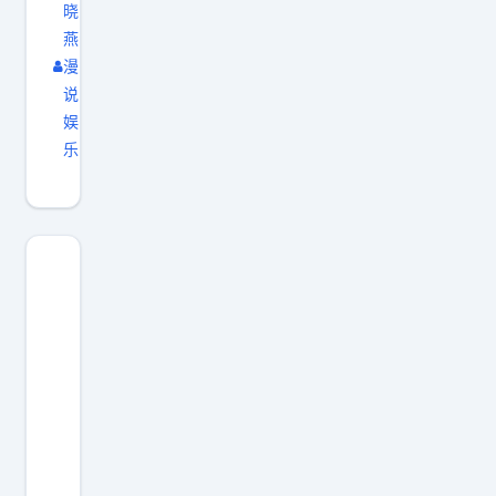
晓
燕
漫
说
娱
乐