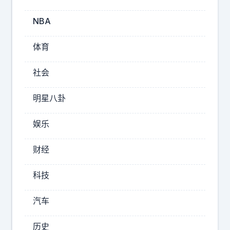
休
深
NBA
圳
想
体育
落
实
社会
双
休
明星八卦
，
难
娱乐
如
登
财经
天
！
科技
每
年
汽车
《
双
历史
休