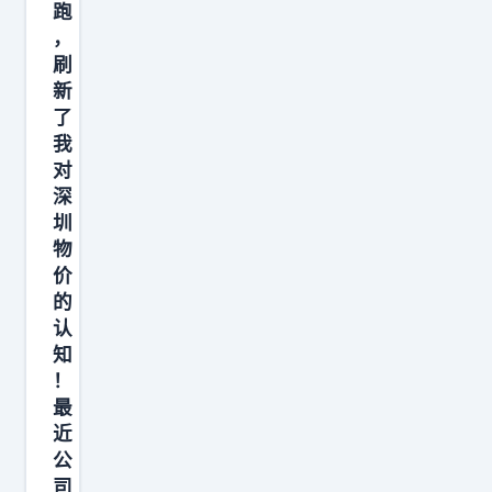
跑
，
刷
新
了
我
对
深
圳
物
价
的
认
知
！
最
近
公
司