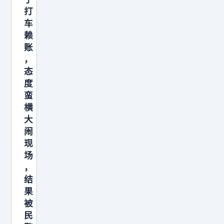
打
车
赖
账
，
态
度
蛮
横
大
闹
现
场
，
结
果
被
民