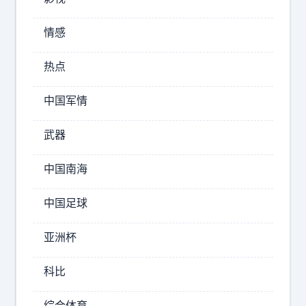
情感
热点
珠
中国军情
海
没
武器
地
铁
中国南海
这
事
中国足球
真
挺
亚洲杯
让
人
科比
无
语
综合体育