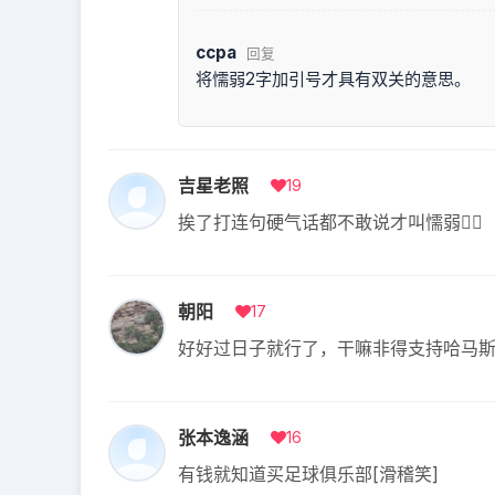
ccpa
回复
将懦弱2字加引号才具有双关的意思。
吉星老照
19
挨了打连句硬气话都不敢说才叫懦弱👎🏻
朝阳
17
好好过日子就行了，干嘛非得支持哈马
张本逸涵
16
有钱就知道买足球俱乐部[滑稽笑]