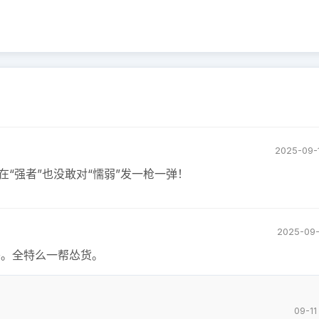
2025-09-
在“强者”也没敢对“懦弱”发一枪一弹！
2025-09-
头。全特么一帮怂货。
09-11