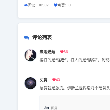
阅读：10507
点赞：0
评论列表
煮酒燃烟
66
挨打的是“强者”，打人的是“懦弱”，到现
丈肓
43
怂货就是怂货。伊斯兰世界没几个硬骨
Jin
回复