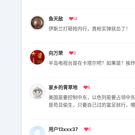
鱼天敌
14
伊斯兰打砸抢内行，真枪实弹就怂了！
向万荣
9
半岛电视台是在卡塔尔吧？如果是？挨
家乡的青草地
8
美国是要控制中东，以色列是要占领中
是苟且偷生，只要自己过的富足就行，
用户13xxx37
6