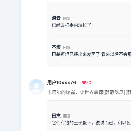
游云
回复
已经去打委内瑞拉了
不烦
回复
巴基斯坦已经出来发声了 看来以后不会
用户10xxx76
30
卡塔尔的懦弱，让世界震惊[静静吃瓜][静
田杰
回复
它们有钱的王子殿下，说说而已，和以色