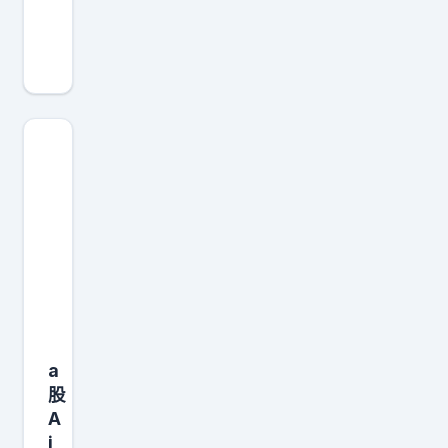
a
股
抄
错
底
冷
知
识
：
跌
到
1
块
a
钱
股
，
A
你
i