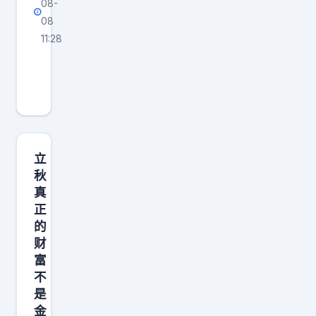
08-
08
11:28
a
股
在
A
股
新
立
股
秋
真
上
正
市
的
后
财
，
富
平
不
均
是
金
一