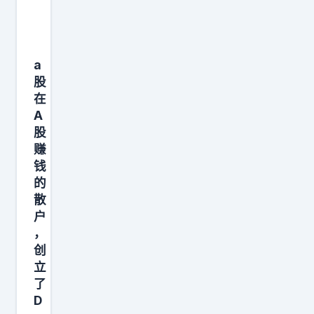
的
生
意
a
成
股
立
在
它
A
只
股
是
赚
个
钱
的
放
散
大
户
器
，
。
创
我
立
的
了
D
主