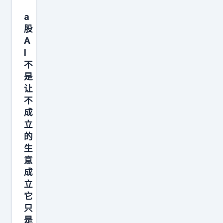
品
a
：
股
未
A
来
I
不
不
要
是
那
让
不
么
成
多
立
高
的
端
生
H
意
B
成
立
M
它
内
只
存
是