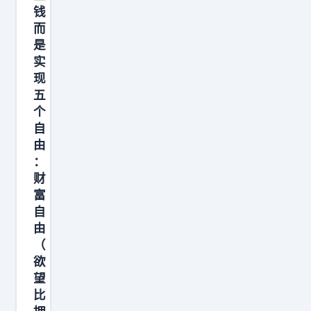
钱
年
而
后
是
会
实
涨
现
多
五
个
少
自
？
由
我
：
看
财
数
富
据
自
由
看
（
概
欲
率
望
，
比
不