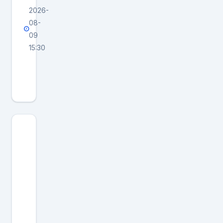
2026-
08-
09
15:30
黄
仁
勋
带
崩
海
力
士
英
伟
达
新