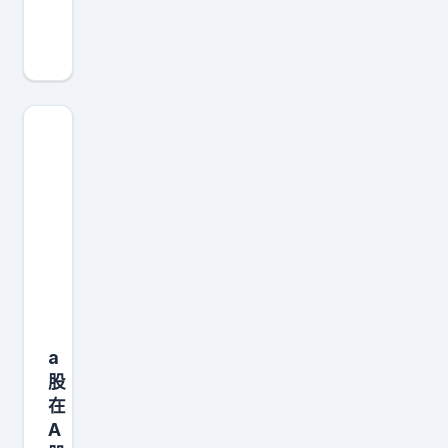
股
A
i
投
资
新
概
念
故
事
：
R
a
S
股
I
在
A
A
G