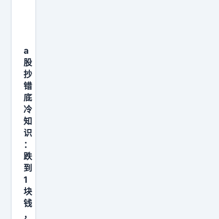
，
创
立
a
了
股
D
抄
e
错
e
底
p
冷
S
知
识
e
：
e
跌
k
到
做
1
出
块
了
钱
，
中