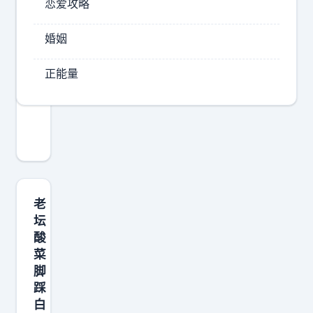
恋爱攻略
2026-
婚姻
08-
09
正能量
16:30
中
国
留
学
生
写
老
差
坛
酸
评
菜
的
脚
方
踩
式
白