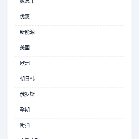
概念车
对
请
的
问
优惠
老
摆
和
脱
新能源
尚
痛
，
苦
您
美国
必
得
须
道
欧洲
之
主
前
朝日韩
动
，
放
做
俄罗斯
下
什
一
么
孕期
切
？
”
的
街拍
老
幸
和