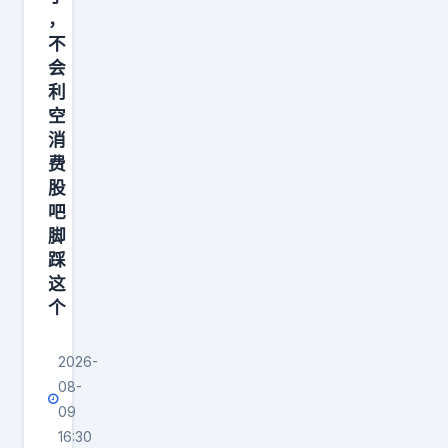
您
，
得
不
道
会
之
利
空
前
消
，
费
做
股
什
吧
么
脚
？
踩
这
”
个
老
和
2026-
08-
09
16:30