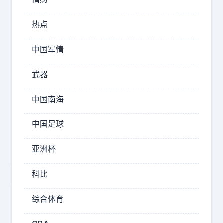
下
今
一
热点
年
切
的
以
中国军情
幸
来
武器
2026-
08-
中国南海
09
16:30
中国足球
预
制
亚洲杯
娃
1
科比
痛
苦
综合体育
中
和
国