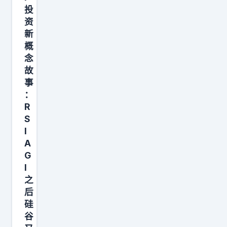
朋
投
友
资
亏
新
概
9
念
9
故
%
事
，
：
你
R
亏
S
I
9
A
8
G
%
I
之
后
硅
谷