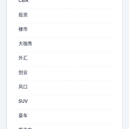
留
CBA
幸
学
福
生
投资
永
写
远
差
楼市
是
评
一
的
大咖秀
方
个
式
硬
外汇
太
币
隐
创业
的
晦
两
了
风口
面
年
轻
，
SUV
和
要
尚
想
豪车
：
绝
“