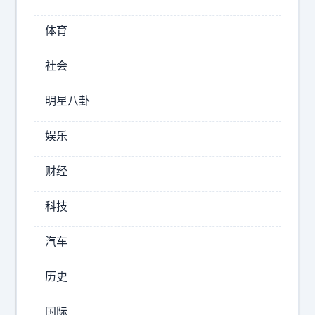
看
，
体育
主
观
社会
多
头
明星八卦
今
年
娱乐
以
来
财经
2026-
科技
08-
09
汽车
17:31
a
历史
股
国际
你