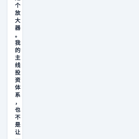
英
个
伟
放
达
大
器
给
。
下
我
一
的
代
主
旗
线
舰
投
资
G
体
P
系
U
，
也
不
是
让