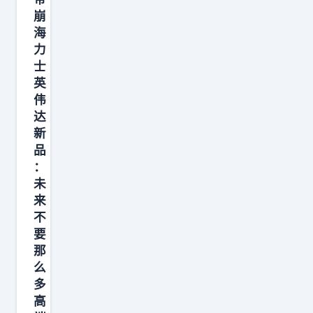
坛
崩
酸
海
菜
力
士
的
英
酸
伟
菜
达
又
新
脚
品
踩
：
未
了
来
，
不
不
要
会
那
利
么
空
多
高
消