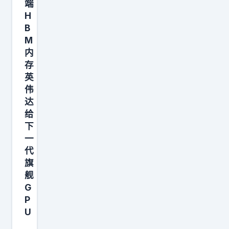
端
费
H
股
B
吧
M
脚
内
踩
存
英
这
伟
个
达
给
下
一
代
旗
舰
G
P
U