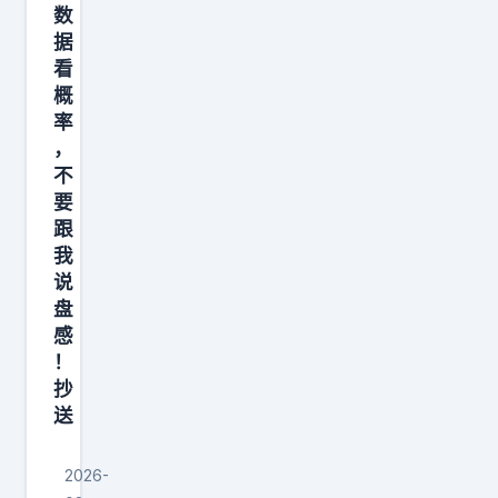
数
理
据
由
看
概
率
，
不
要
跟
我
说
盘
感
！
抄
送
2026-