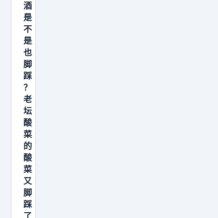
太
酒
隐
是
不
晦
是
了
也
年
脚
轻
踩
和
？
尚
老
坛
：
酸
“
菜
请
的
问
酸
老
菜
和
又
脚
尚
踩
，
了