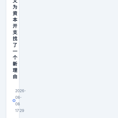
又
为
资
本
开
支
找
了
一
个
新
理
由
2026-
08-
08
17:29
a