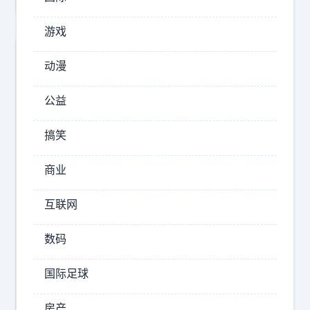
跑
游戏
赢
大
预
动漫
机
制
娃
构
公益
1
多
痛
少
搞笑
苦
？
和
商业
百
幸
亿
福
互联网
永
私
远
募
数码
是
数
一
量
国际足球
个
已
硬
房产
达
币