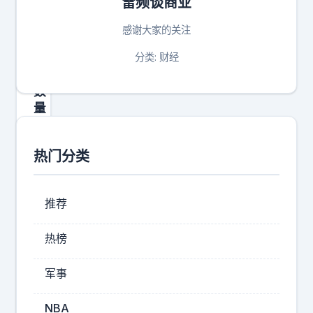
雷频谈商业
？
百
感谢大家的关注
亿
私
分类: 财经
募
数
量
已
达
热门分类
1
5
4
推荐
家
！
热榜
从
今
军事
年
全
NBA
年