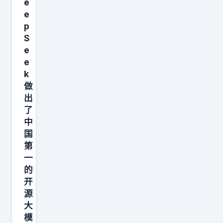
e
线
e
投
p
资
S
体
e
系
e
k
，
做
也
出
不
了
是
中
让
国
一
第
一
个
的
开
源
大
模