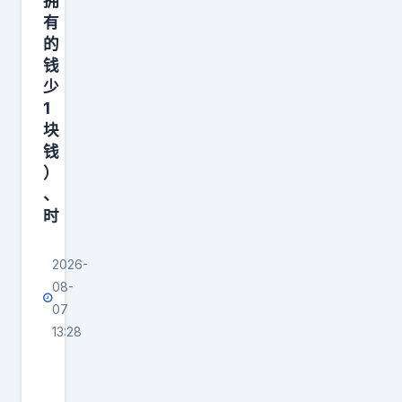
拥
要
有
的
跟
钱
我
少
说
1
盘
块
感
钱
！
）
、
抄
时
送
2026-
08-
07
13:28
立
秋