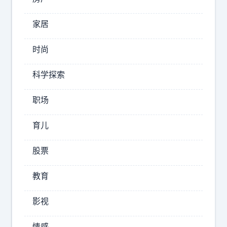
的
1
两
家居
5
面
4
，
时尚
家
要
！
想
科学探索
从
绝
对
今
职场
的
年
摆
育儿
全
脱
年
痛
股票
看
苦
，
必
教育
须
主
主
观
影视
动
多
放
头
情感