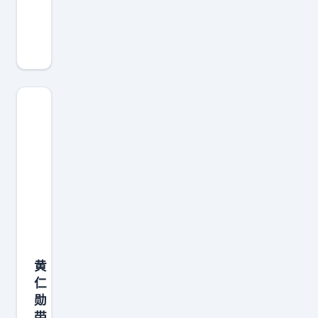
老
坛
酸
菜
脚
踩
白
酒
是
不
是
也
脚
黄
踩
仁
？
勋
老
带