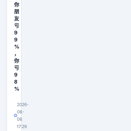
你
国
朋
第
友
一
亏
的
9
开
9
%
源
，
大
你
模
亏
型
9
，
8
%
2026-
08-
08
17:29