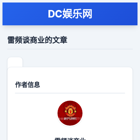
DC娱乐网
雷频谈商业的文章
a
股
你
作者信息
跑
赢
大
机
构
多
少