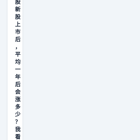
股
I
新
之
股
上
后
市
硅
后
谷
，
又
平
为
均
资
一
年
本
后
开
会
支
涨
找
多
了
少
一
？
我
个
看
新