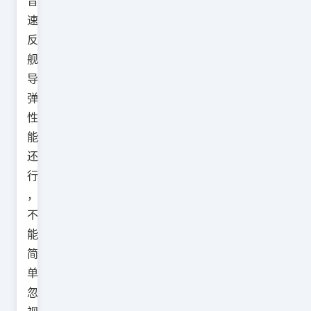
音
速
反
舰
导
弹
性
能
还
行
，
不
能
简
单
忽