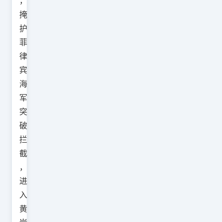
，
掩
护
菲
律
宾
海
军
突
破
拦
截
，
进
入
黄