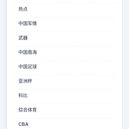
注
一
热点
掷
中国军情
，
耗
武器
费
巨
中国南海
大
要
中国足球
订
购
亚洲杯
超
科比
音
速
综合体育
反
舰
CBA