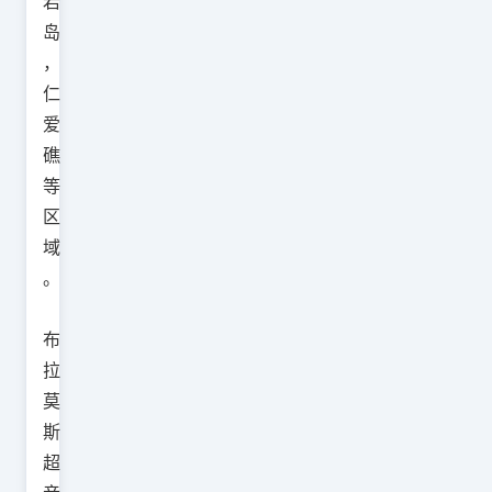
岩
岛
，
仁
爱
礁
等
区
域
。
布
拉
莫
斯
超