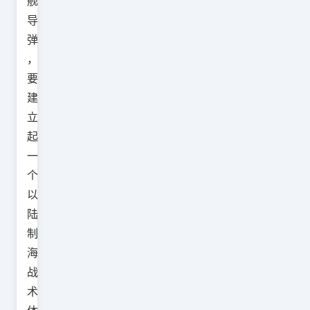
舰
导
弹
，
要
建
立
起
一
个
以
陆
制
海
战
术