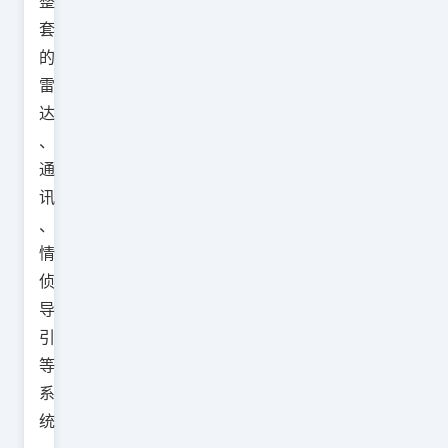
整
套
的
雷
达
、
通
讯
、
情
侦
导
引
等
系
统