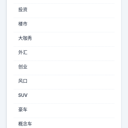
导
弹
投资
，
楼市
封
锁
大咖秀
海
上
外汇
通
道
创业
，
要
风口
在
SUV
南
海
豪车
上
强
概念车