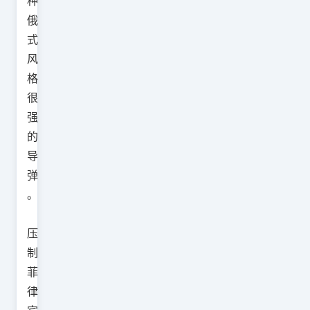
种
俄
式
风
格
很
强
的
导
弹
。
压
制
菲
律