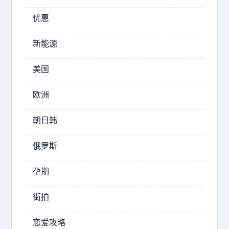
度
？
优惠
印
媒
新能源
报
美国
道
，
欧洲
菲
律
朝日韩
宾
准
俄罗斯
备
孕期
再
订
街拍
购
9
恋爱攻略