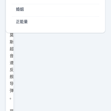
套
印
婚姻
度
布
正能量
拉
莫
斯
超
音
速
反
舰
导
弹
。