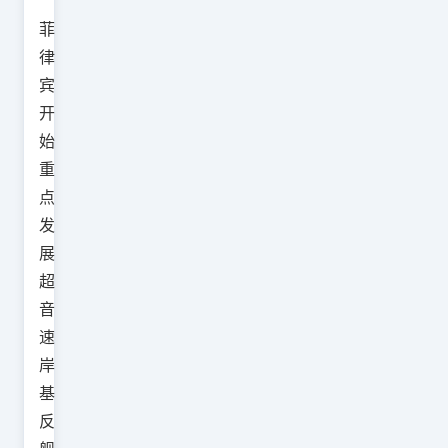
菲
律
宾
开
始
重
点
发
展
超
音
速
岸
基
反