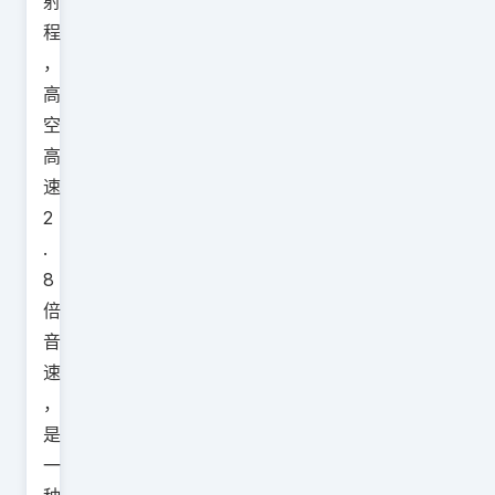
射
程
，
高
空
高
速
2
.
8
倍
音
速
，
是
一