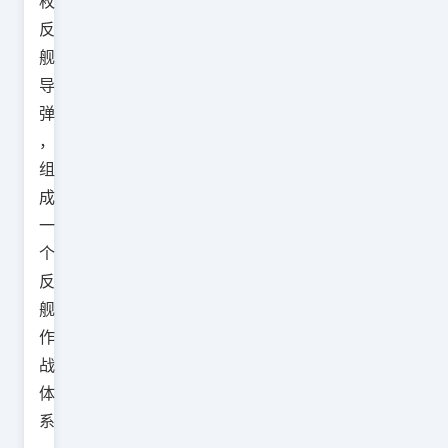
枚
反
舰
导
弹
，
组
成
一
个
反
舰
作
战
体
系