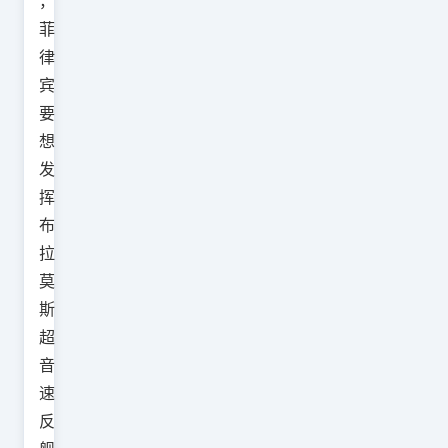
，
菲
律
宾
要
想
发
挥
布
拉
莫
斯
超
音
速
反