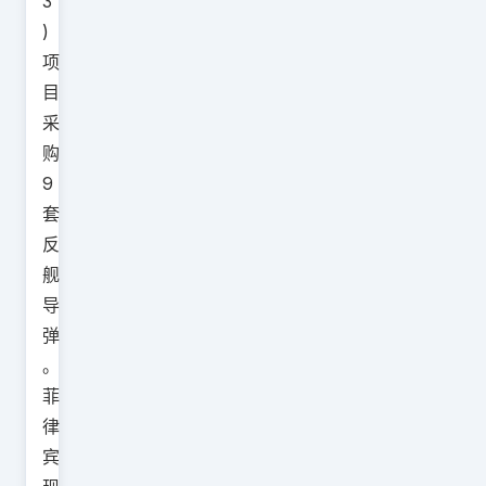
3
)
项
目
采
购
9
套
反
舰
导
弹
。
菲
律
宾