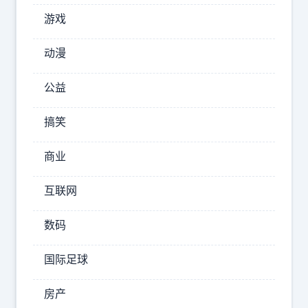
上
游戏
通
道，
动漫
要
公益
在
南
搞笑
海
上
商业
强
互联网
度？
印
数码
媒
国际足球
2025-
房产
08-09