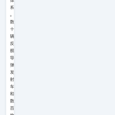
体
系
。
数
十
辆
反
舰
导
弹
发
射
车
和
数
百