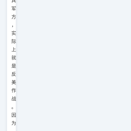
宾
军
方
，
实
际
上
就
是
反
美
作
战
。
因
为