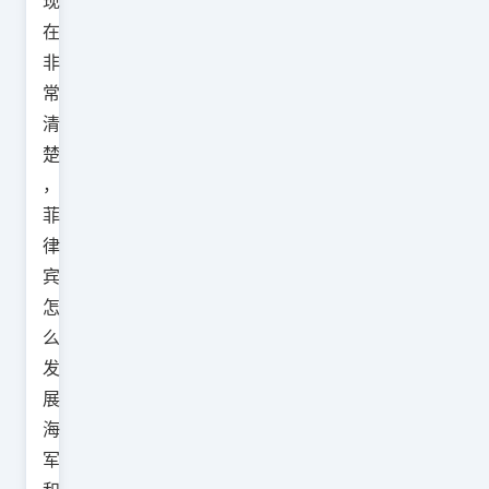
现
在
非
常
清
楚
，
菲
律
宾
怎
么
发
展
海
军