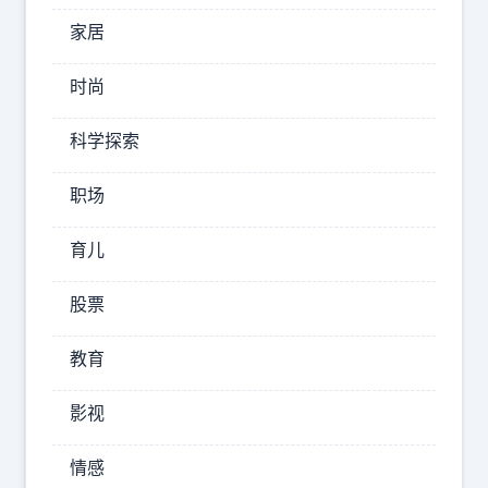
15:15:51
家居
深
深
时尚
的
看
科学探索
一
眼
职场
世
界
育儿
国
际
股票
教育
菲
律
影视
宾
孤
情感