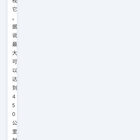
视
它
。
据
说
最
大
可
以
达
到
4
5
0
公
里