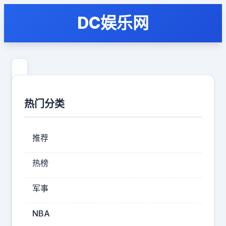
DC娱乐网
菲
律
热门分类
宾
孤
推荐
注
一
热榜
掷，
军事
耗
费
NBA
巨