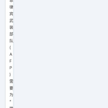
菲
律
宾
武
装
部
队
(
A
F
P
)
需
要
为
“