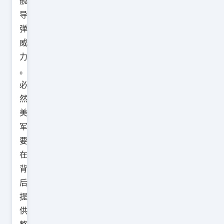
舰
导
弹
威
力
。
必
然
美
军
要
在
背
后
提
供