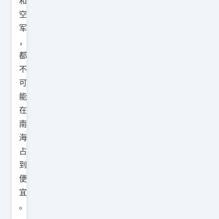
和
空
军
，
都
不
可
能
在
南
海
占
到
便
宜
。