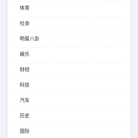
大
体育
要
社会
订
购
明星八卦
超
音
娱乐
速
财经
反
舰
科技
导
汽车
弹，
封
历史
锁
海
国际